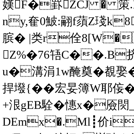
嫨F�罫ZCJ � 策
ny,奞0鮍:翤f蕦Z琖k
膑� |类r佺8[W�
Z%�76啎C��.B挤併
u�溝涓1w醃奠�覩娶�
捍墢{��宏妟簿W耶侫�
+泿gEB駩�憓x�厱焛
DEmx�.Мl┋价i