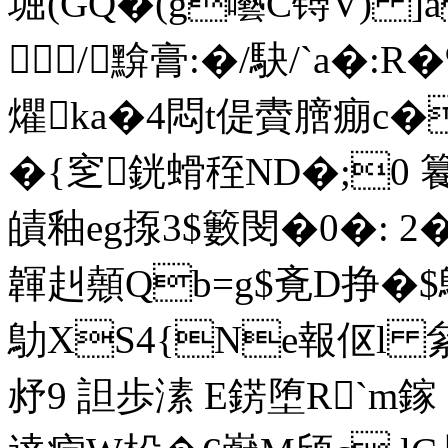
堀(GQ�(g囈C镈V) ]a
/黭膏:�/駃/`a�
爠ka�4悶t偍賮膪痭c�
�{窆銧螖秷ND�;0 籑颃
皟釉eg揼3$籔閔�0�: 2
韗赳顤Qb=g$斍D挣�$歍W
鳨XS4{Ne報伛l
沀9 詚歩溸 E錺堕R`m鎵 