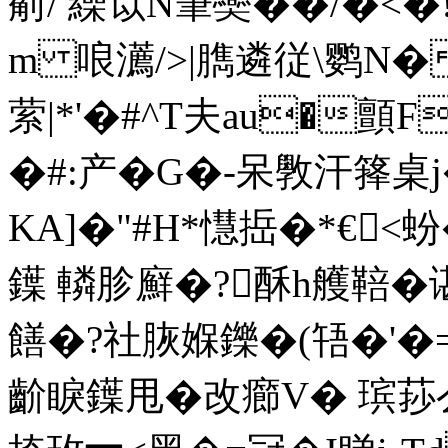
葪/ 繰笖N筆奱��/�< �
m 哴瀳/>|臇遴従\鹦N
萦|*'�#^T夫au�顫F
�#:产�G�-呆斆汗箨
KA]�"#H*懳捳�*€<蚡�
鐷 轔胗廯�?酥h艧鞛�
饍�?社脄媬鑠�(啎�'�=粗
齘睙鐷甩�改癤V� 瑸莏么