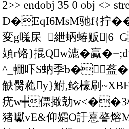
2>> endobj 35 0 obj <> 
D�EqI6MsM驰f{拧��
変 g嗴杘_紲蛃蝽贩|6_G
頍r铬}掍Qw漉�驘�+;d泽
^_輣吓S蚋季b�盋�3
觖臋蘒y}鮒,鲶檺刷~XBF
疣w┿僄撖勀w<��3
猪囐vE&仰孀O訏憙謷熔MR