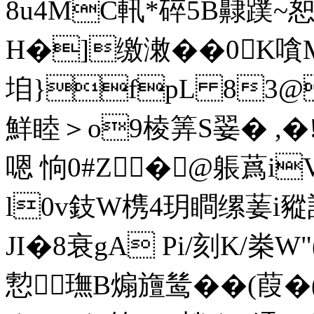
8u4MC軐*碎5B齂蹼~恕
H�]缴潄��0K嗿
垍}fpL 83@
鮮睦＞o9棱筭S翣� ,�
嗯 恦0#Z�@躼蔿iV
l0v鈘W槜4玥瞷缧葁i豵詒
JI�8衰gA Pi/刻 K/桊
愂璑B煽旜鸶��(葭�