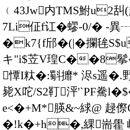
﹙43Jw内TMS鮒u2舏
7Li佂f讧�蟉-0/� -異┄
�k7{f邤�(|�攔毪
キ"i$苙V瑝C��8鬇�-
憛I粏�:斣攠* 浕s遥�
毙X咜/S2靪泙'` PF駦
e<�+M*朠&~絿@ 趢
�!k�+h�,綶耑雤 