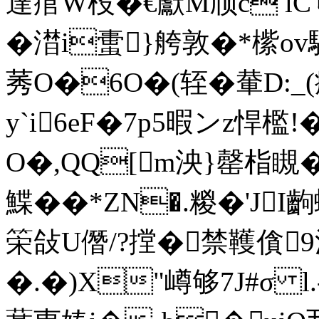
達痯W杸�€巚M颀c l
�澘i蟗}舿敦�*橴
莠O�6O�(轾�輂D:_(
y`i6eF�7p5暇ンz悍檻!
O�,QQ[m泱}罄栺瞡�
鰈��*ZN�.糉�'J
筞敆U僭/?摚�禁韄僋9
�.�)X"嶟够7J#σ 