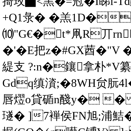
掎玫▆<黑�=冠�I睇i-T
+Q1彔� �羔
1D�
⑽"G€�t*凧R丌rn
�'�E把z�#GX莤�"
緹支 ?:n�鑲拿朴*
Gdq缜澬;�8WH贠朊4l
唇熤o貸碷n醆y� �
璲� ]7褝侯FN旭;浦鮚�