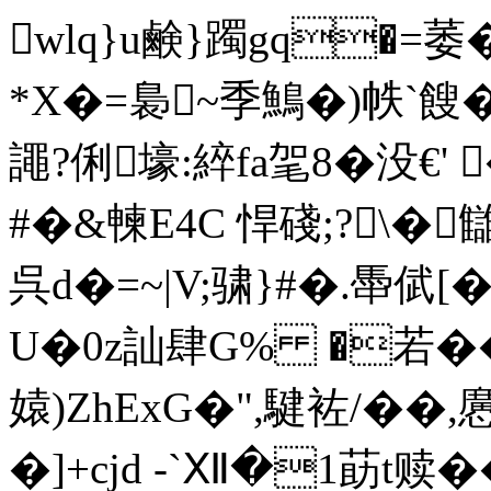
wlq}u鹸}躅gq�
*X�=裊~季鷠�)帙`餿�
譝?俐壕:綷fa毠8�没€'
#�&朄 E4C 悍碊;?\�
呉d�=~|V;骕}#�.馽倵
U�0z訕肆G% �若��
媴)ZhExG�",騝袏/��
�
]+cjd -`Ⅻ�1莇t赎