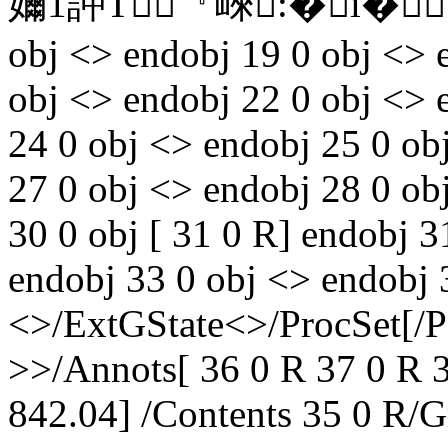
嬭1訲T『崍:�i�ｗO�
obj <> endobj 19 0 obj <> 
obj <> endobj 22 0 obj <> 
24 0 obj <> endobj 25 0 ob
27 0 obj <> endobj 28 0 ob
30 0 obj [ 31 0 R] endobj 3
endobj 33 0 obj <> endobj 
<>/ExtGState<>/ProcSet[/
>>/Annots[ 36 0 R 37 0 R 
842.04] /Contents 35 0 R/G