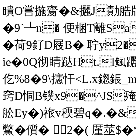
瞶O嘗揓齌�&攦J勣艁牊
�9`┺n� 便棞T離Sa
�荷9釕D屐B� 聍y2�
ie�0Q彻睛跶Ht.l鲺
仡%8�9\攇忓<L.x鍯鋹
窍D恫B镤x9�^JS殗
舩Ey�)祣 v稬碧q�.�&
鱉�儨� 2�( 厪莁