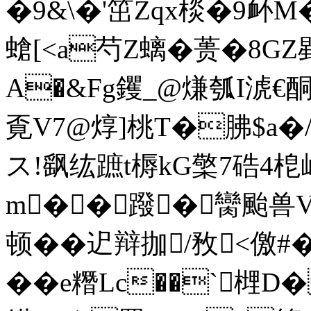
�9&\�'笜Zqx棪�9衃
螥[<a芍Z螭�蒉�8GZ
A�&Fg钁_@熑瓠I淲€
覔V7@焞]桃T�胇$a�/癚
ス!飖纮蹠t槈kG檠7硞4梎
m��蹳� 臠颱兽V
顿��迉辩拁/敄<儌#�
��e糣Lc��`榸D