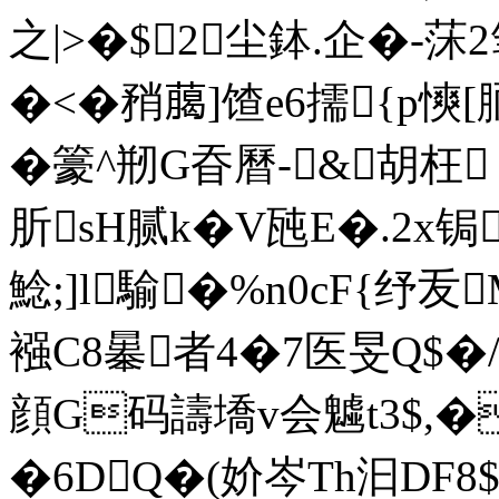
之|>�$2尘鉢.企�-
�<�矟﨟]馇e6擩{p慡[
�籇^剏G昋曆-&胡枉
肵sH腻k�V瓲E�.2x
鯰;]l騟�%n0cF{纾叐
襁C8曓 者4�7医旻Q$
顔G码譸墧v会魖t3$,�
�6DQ�(妎岑Th汩DF8