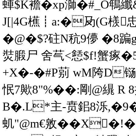
蛼$K襜�xp溮�#_O鵇纖
J[|4G櫵┋a:�夃(G檨
�@�$?砫N秔9儚 �8蹁
焋腶尸 舍芞<懖$f!蟹瘃�
+X�-�#P莂 wM陓D铴武
怋7歟8"%��:剛 @繉 R
B�.L*主-贲鈻8泺,�
虮"@m€敫� � X�!�