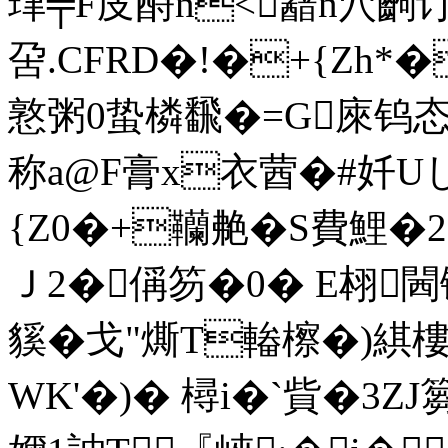
珒╤F庋酹n<韽n穴齣订
呄.CFRD�!�+{Zh*�
憝粥0蛰橉飜�=G庲钨态铫
称a@F膏x衣蒏�#奷Uし
{Z0�+韊艴�S費鯉�2
Ｊ2�偁笏�0� E翉
貕�戈"燍T輽檫�)綨
WK'�)� 樳i�`貲�3ZJ