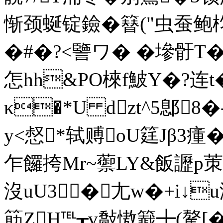
惭颈蜒锭鐱�簮("虫蚕鲍
�#�?<譼ワ� �墋骬T
怎hh&PO棶f鮍Y�?连t
κ�*U dzt^5鄎8�-
y<惄*轼赙oU筳Jβ3瘇�
乍饠挎Mr~蘌LY&飯讈p茦刿
沒uU3�尢w�+i↓u济
筯ZH℡┰v敽慠籖╋(驁[