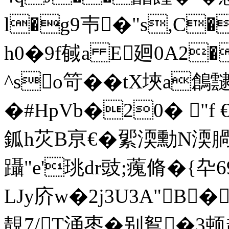
l�g9壭�"s,C�
h0�9f戫a E廻0A2
^so笴��tΧ埉a
�#HpVb�20� "f €
鈲h苂B亰€�綤渜勳N渜腡
躡"e'珧dr豉;藱脩�{卆
LJy庎w�2j3U3A"B�
靚7/T涌枣�别鴽�