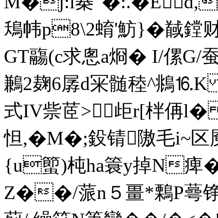
M�j:l棊"�:.�Ed
鴁帏p8\2蜟'魴}� 
GT鬺(c求悤a烱� I/傫G/蚕
鶼2麹 6孱d冞髄稑^鴵⒗K 
式IV祡茝>歫r[柈侢l�
怛,�M�;鈠锖隞毛 i~区
{u蠞)杶ha簑y掉N痺�
Z��/蒎n５畺*鷅P