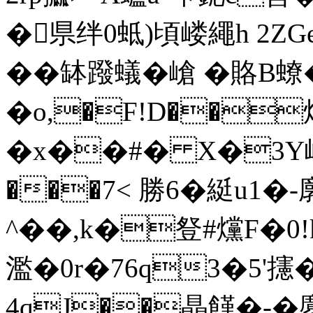
�県绊0蚳 )頃嵝繩h 2ZG
��缽蹳蟻�嵢 �賂B
� o,�F!D��燲媉
�x��#� X�3Y峂
���7< 勝6�綎u1�-
^�� ,k�豋#爣F�
濫�0r�76q3�5'攇�
4qJ��瞐饉�-�