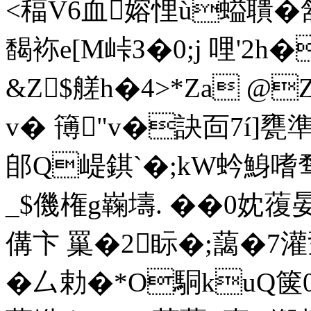
<稫V6血嫆悝ù螠聵�
馤袮e[M峠З�0;j 哩'2h
&Z$艖h�4>*Za @Z
v� 簙"v�訣靣7í]甕
郋Q崼錤`�;kW蚙鯓
_$僟権g巈壔. ��0妉
傋卞 罺�2眎�;藹�7
�厶勅�*O駧kuQ箧