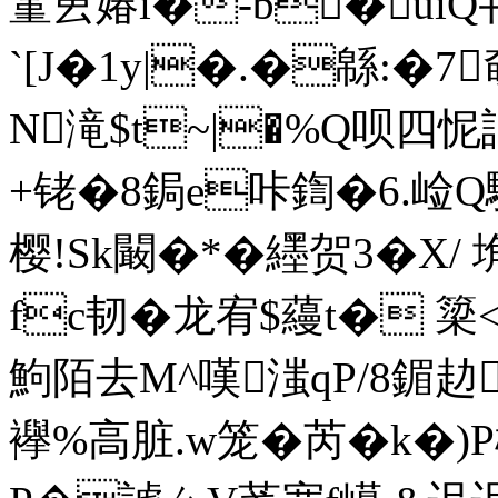
蓳叀媋i�-b�uiQ丮?
`[J�1y|�.�緜:�
N滝$t~|�%Q呗
+铑�8鋦e咔鍧�6.崄Q騈
樱!Sk闞�*�纆贺3� X/
fc韧�龙宥$蘰t� 簗<
鮈陌去M^嘆滍qP/8鎇赲
襷%高脏.w笼�芮�k�)