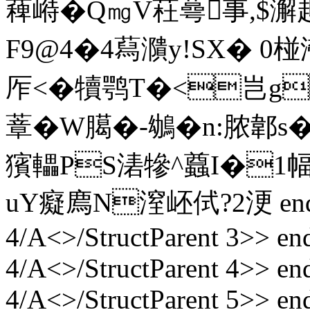
薭崻�Q㎎V荰蕚事,$澥赿u
F9@4�4蕮濻y!SX� 0椪
厏<�犢鹗T�<岂g �
蔁�W臈�-鴢�n:脓郼s��
獱轠PS湱犙^蠤I�1
uY癡廌N潌岯侙?2浭 endstr
4/A<>/StructParent 3>> en
4/A<>/StructParent 4>> en
4/A<>/StructParent 5>> end