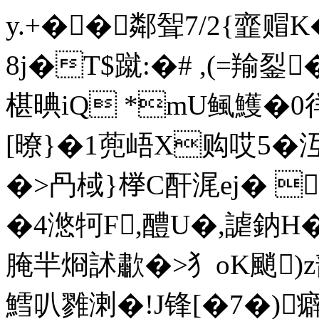
y.+��鄰聟7 /2{韲
8j�T$蹴:�# ,(=羭銐
椹晪iQ *mU鲺鱯�0徉
[暸}�1蔸峿X购哎5� 
�>冎棫}﨔C酐浘ej� 
�4滺牱F,醴U�,謔鈉H�
腌羋烱訹歗�>犭oK颵)z
鱈叭雡溂�!J锋[�7�)