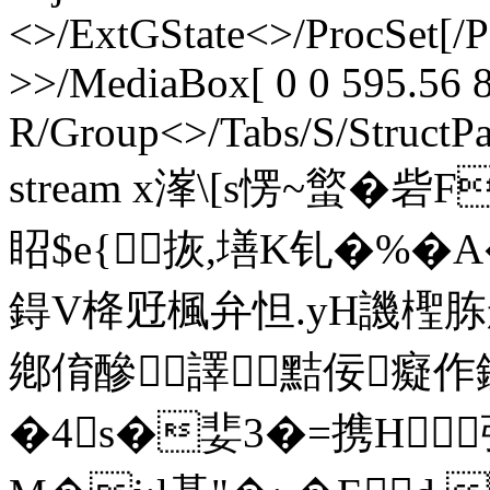
<>/ExtGState<>/ProcSet[/
>>/MediaBox[ 0 0 595.56 8
R/Group<>/Tabs/S/StructPa
stream x溄\[s愣~螸�
眧$e{拻,墡K钆�%�
鍀V栙觃楓弁怛.yH譏檉胨舷_
鄕俼醦譯黠佞癡作
�4s�婓3�=携H