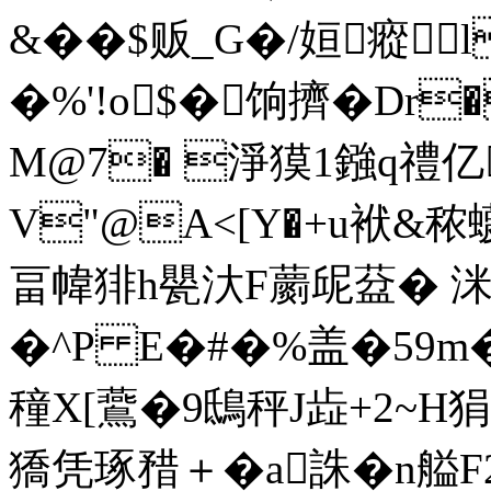
&��$贩_G�/姮瘲l
�%'!o$�饷擠�Dr
M@7� 淨獏1鏹q禮亿
V"@A<[Y�+u袱&秾蠛
畐幃猅h甖汏F蘮屔葐� 洣
�^Ρ E�#�%盖 �59m
穜X[鷰�9鴟秤J歮+2~H狷誢
獢凭琢矠＋�a誅�n艗F2