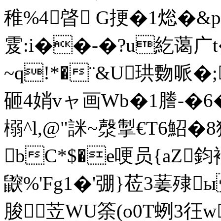
稚%4晵 G挭�1焧�&p�
雭:i��-�?u紇蔼广t
~q!*�¨&U珙覅哌�;
砸4娋vャ画Wb�1謄-�6
榒^l,@"詸~漀掣€T6鮉�
bC*$�e哽员{aZ鈞袀
鼵%'Fg1�'弸}莅3葁殔
脧苙WU筡(o0T蛚3彺w