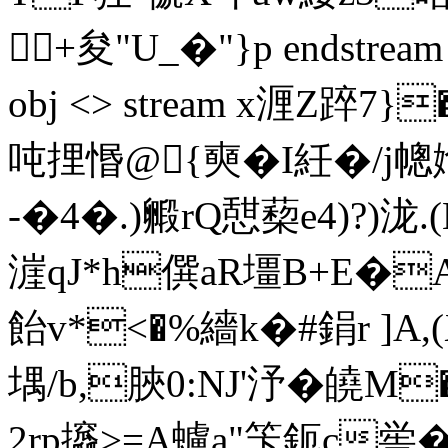
+夋"U_�"}p endstream en
obj <> stream x湹Z踤7
吨捚惽@{奭�I紝�/j幒
-�4�.)毈rQ憇蔾e4)?)泷
漄qJ*h僎aR壃B+E�A
飴v*<�%繬k�#鋗r ]A,
堣/b,脥0:NJ'汿�皢M
2rp攨>=A蠦a"笇鈪c喾�