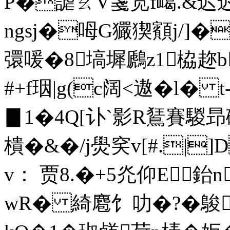
P�謔ㄠV菚宽f嶱.&
ngsj�呣G玁猰顮j/]�
彋喛�8塙墀鷉z1栛趂
#+f珚|g(c阔<遨�l
▊1�4Q[讣`影R鵟賽騣
樻�&�/j燢穾v[#.|
v： 贾8.�+5灮仰E鈶
wR� 綺麅饣叻�?�鵔�