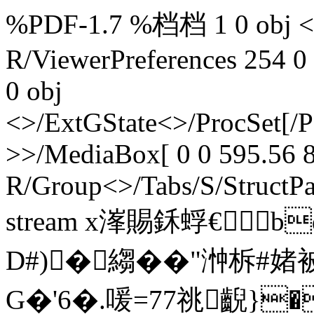
%PDF-1.7 %档档 1 0 obj <>
R/ViewerPreferences 254 0
0 obj
<>/ExtGState<>/ProcSet[/
>>/MediaBox[ 0 0 595.56 8
R/Group<>/Tabs/S/StructPa
stream x溄賜鉌蜉€b
D#)�縐��"浺柝#
G�'6�.喛=77祧齯}�