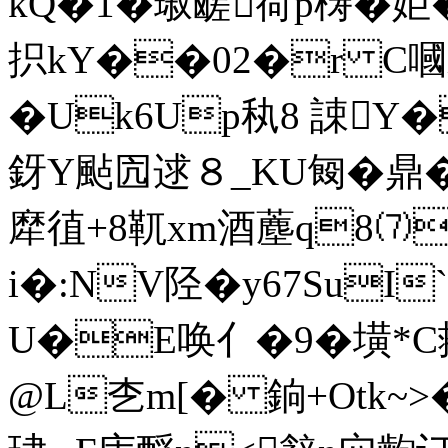
kQ�1�琡鹾荷p梼�姖
抧kY��02�r C嘓
� Uk6Up秇8 誎Y�
釾Y颭囥逑８_KU匓�鼎�?
犘徝+8靰xm酒薼q8⑺
i�:NV陉�y67SuI
U�E唤亻�9�墴*
@L朰m[� 銄+Otk~>�