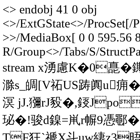
<> endobj 41 0 obj
<>/ExtGState<>/ProcSet[/
>>/MediaBox[ 0 0 595.56 8
R/Group<>/Tabs/S/StructPa
stream x湧慮K�0嗭�鐁
滁s_皗[V祏US踌阗u痈�
溟 jJ.獼rJ豛�,鋄Jpo
珌�!骏d鎳=鼡r幈9憑鄳�
TF狂`禠X斗uw緀z3晤